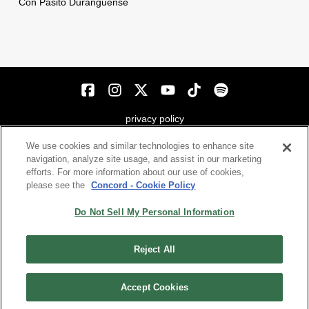
Con Pasito Duranguense
Líb
privacy policy
We use cookies and similar technologies to enhance site
terms
navigation, analyze site usage, and assist in our marketing
efforts. For more information about our use of cookies,
cookie policy
please see the
Concord - Cookie Policy
contáctenos
Do Not Sell My Personal Information
accessibility statement
Reject All
declaration of use
Accept Cookies
© 2026 discos musart